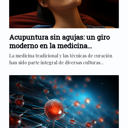
Acupuntura sin agujas: un giro
moderno en la medicina
tradicional
La medicina tradicional y las técnicas de curación
han sido parte integral de diversas culturas...