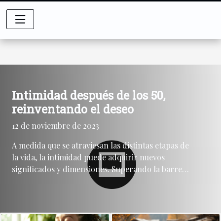
Intimidad después de los 50,
reinventando el deseo
12 de noviembre de 2023
A medida que se atraviesan las distintas etapas de
la vida, la intimidad puede adquirir nuevos
significados y dimensiones. Superando la barrera
de los 50 años, muchos se enfrentan a la
pregunta de cómo mantener viva la chispa del
deseo y reinventar la intimidad en una etapa en la
que la juventud parece haber quedado atrás. Este