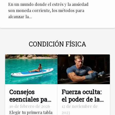
En un mundo donde el estrés y la ansiedad
son moneda corriente, los métodos para
alcanzar la...
CONDICIÓN FÍSICA
Consejos
Fuerza oculta:
esenciales para
el poder de la
elegir tu
elasticidad
10 de febrero de 2026
12 de noviembre de
Elegir tu primera tabla
2023
primera tabla
muscular