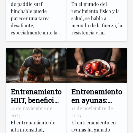
de paddle surf
En el mundo del
de paddle surf
hinchable puede
rendimiento físico y la
hinchable
parecer una tarea
salud, se habla a
desafiante,
menudo de la fuerza, la
especialmente ante la...
resistencia y la...
Entrenamiento
Entrenamiento
HIIT, beneficios
en ayunas:
de alta
mitos y
12 de noviembre de
12 de noviembre de
2023
2023
intensidad
verdades
El entrenamiento de
El entrenamiento en
revelados
alta intensidad,
ayunas ha ganado