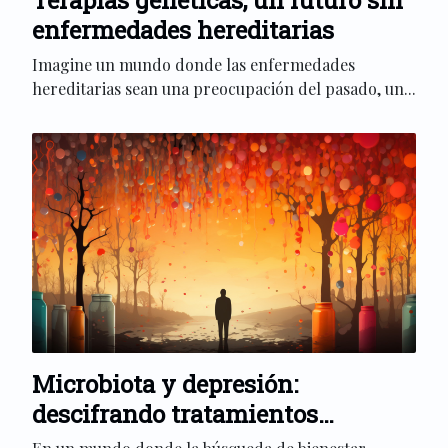
Terapias genéticas, un futuro sin
enfermedades hereditarias
Imagine un mundo donde las enfermedades
hereditarias sean una preocupación del pasado, un...
Microbiota y depresión:
descifrando tratamientos
innovadores