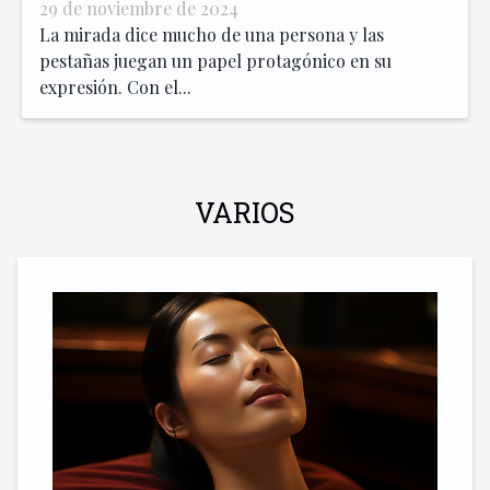
pestañas
29 de noviembre de 2024
La mirada dice mucho de una persona y las
pestañas juegan un papel protagónico en su
expresión. Con el...
VARIOS